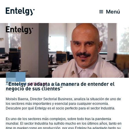
Ir
al
Menú
contenido
“Entelgy se adapta a la manera de entender el
ACTUALIDAD
,
ARTÍCULOS
5 Octubre 2023
negocio de sus clientes”
Moisés Baena, Director Sectorial Business, analiza la situación de uno de
los sectores más importantes y esencial para cualquier economía.
Descubre por qué Entelgy es el socio perfecto para el sector Industria.
Es uno de los sectores más complejos, sobre todo tras la pandemia
mundial. El sector Industria ha sufrido mucho en los últimos años, tanto en
time to market
como en producción, por eso Entelgy ha adaptado tanto su