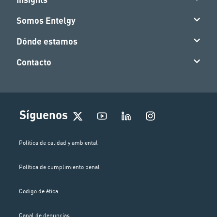
Somos Entelgy
Dónde estamos
Contacto
I
Síguenos
n
s
t
Política de calidad y ambiental
a
g
Política de cumplimiento penal
r
a
m
Codigo de ética
Canal de denuncias