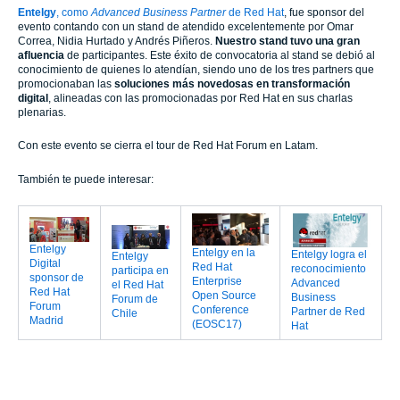
Entelgy
, como
Advanced Business Partner
de Red Hat
,
fue sponsor del
evento contando con un stand de atendido excelentemente por Omar
Correa, Nidia Hurtado y Andrés Piñeros.
Nuestro stand tuvo una gran
afluencia
de participantes. Este éxito de convocatoria al stand se debió al
conocimiento de quienes lo atendían, siendo uno de los tres partners que
promocionaban las
soluciones más novedosas en transformación
digital
, alineadas con las promocionadas por Red Hat en sus charlas
plenarias.
Con este evento se cierra el tour de Red Hat Forum en Latam.
También te puede interesar:
Entelgy
Entelgy en la
Entelgy logra el
Entelgy
Digital
Red Hat
reconocimiento
participa en
sponsor de
Enterprise
Advanced
el Red Hat
Red Hat
Open Source
Business
Forum de
Forum
Conference
Partner de Red
Chile
Madrid
(EOSC17)
Hat