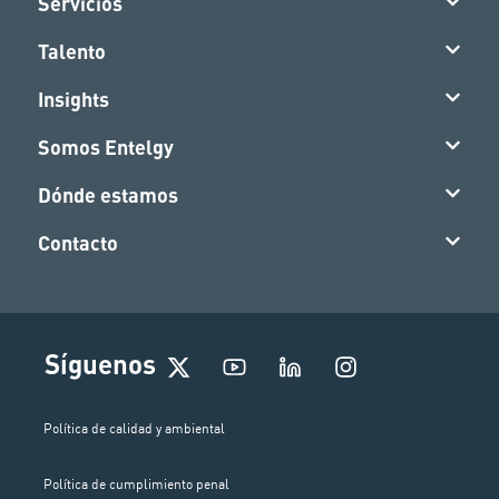
Servicios
Talento
Insights
Somos Entelgy
Dónde estamos
Contacto
I
Síguenos
n
s
t
Política de calidad y ambiental
a
g
Política de cumplimiento penal
r