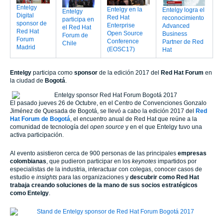
Entelgy
Entelgy en la
Entelgy logra el
Entelgy
Digital
Red Hat
reconocimiento
participa en
sponsor de
Enterprise
Advanced
el Red Hat
Red Hat
Open Source
Business
Forum de
Forum
Conference
Partner de Red
Chile
Madrid
(EOSC17)
Hat
Entelgy
participa como
sponsor
de la edición 2017 del
Red Hat Forum
en
la ciudad de
Bogotá
.
El pasado jueves 26 de Octubre, en el Centro de Convenciones Gonzalo
Jiménez de Quesada de Bogotá, se llevó a cabo la edición 2017 del
Red
Hat Forum de Bogotá
, el encuentro anual de Red Hat que reúne a la
comunidad de tecnología del
open source
y en el que
Entelgy
tuvo una
activa participación.
Al evento asistieron cerca de 900 personas de las principales
empresas
colombianas
, que pudieron participar en los
keynotes
impartidos por
especialistas de la industria, interactuar con colegas, conocer casos de
estudio e
insights
para las organizaciones y
descubrir como Red Hat
trabaja creando soluciones de la mano de sus socios estratégicos
como
Entelgy
.