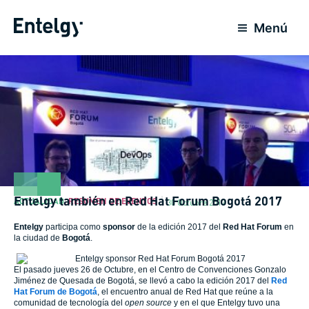
Ir
al
Menú
contenido
Entelgy también en Red Hat Forum Bogotá 2017
ACTUALIDAD
,
RESUMEN DE EVENTOS
30 Octubre 2017
Entelgy
participa como
sponsor
de la edición 2017 del
Red Hat Forum
en
la ciudad de
Bogotá
.
El pasado jueves 26 de Octubre, en el Centro de Convenciones Gonzalo
Jiménez de Quesada de Bogotá, se llevó a cabo la edición 2017 del
Red
Hat Forum de Bogotá
, el encuentro anual de Red Hat que reúne a la
comunidad de tecnología del
open source
y en el que
Entelgy
tuvo una