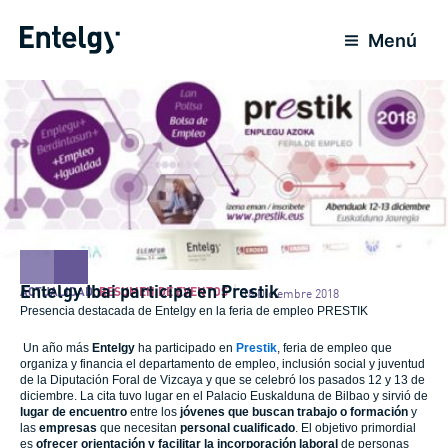
Ir
al
Menú
contenido
Entelgy Ibai participa en Prestik
ACTUALIDAD
,
RESUMEN DE EVENTOS
18 Diciembre 2018
Presencia destacada de Entelgy en la feria de empleo PRESTIK
Un año más
Entelgy
ha participado en
Prestik
, feria de empleo que
organiza y financia el departamento de empleo, inclusión social y juventud
de la Diputación Foral de Vizcaya y que se celebró los pasados 12 y 13 de
diciembre. La cita tuvo lugar en el Palacio Euskalduna de Bilbao y sirvió de
lugar de encuentro
entre los
jóvenes que buscan trabajo o formación
y
las
empresas
que necesitan
personal cualificado
. El objetivo primordial
es
ofrecer orientación y facilitar la incorporación laboral
de personas