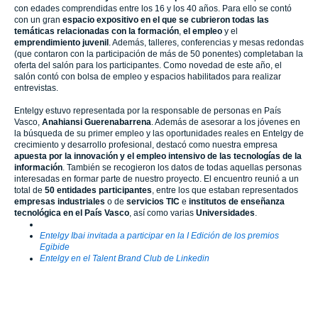
con edades comprendidas entre los 16 y los 40 años. Para ello se contó
con un gran
espacio expositivo en el que se cubrieron todas las
temáticas relacionadas con la formación
,
el empleo
y el
emprendimiento juvenil
. Además, talleres, conferencias y mesas redondas
(que contaron con la participación de más de 50 ponentes) completaban la
oferta del salón para los participantes. Como novedad de este año, el
salón contó con bolsa de empleo y espacios habilitados para realizar
entrevistas.
Entelgy estuvo representada por la responsable de personas en País
Vasco,
Anahiansi Guerenabarrena
. Además de asesorar a los jóvenes en
la búsqueda de su primer empleo y las oportunidades reales en Entelgy de
crecimiento y desarrollo profesional, destacó como nuestra empresa
apuesta por la innovación y el empleo intensivo de las tecnologías de la
información
. También se recogieron los datos de todas aquellas personas
interesadas en formar parte de nuestro proyecto. El encuentro reunió a un
total de
50 entidades participantes
, entre los que estaban representados
empresas industriales
o de
servicios TIC
e
institutos de enseñanza
tecnológica en el País Vasco
, así como varias
Universidades
.
Entelgy Ibai invitada a participar en la I Edición de los premios
Egibide
Entelgy en el Talent Brand Club de Linkedin