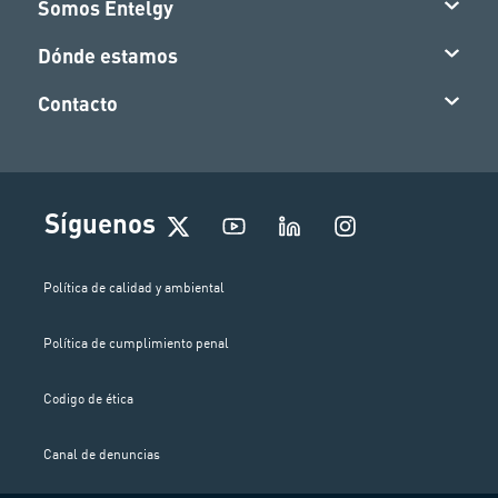
Somos Entelgy
Dónde estamos
Contacto
I
Síguenos
n
s
t
Política de calidad y ambiental
a
g
Política de cumplimiento penal
r
a
m
Codigo de ética
Canal de denuncias