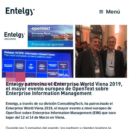
Ir
al
Menú
contenido
Entelgy patrocina el Enterprise World Viena 2019,
ACTUALIDAD
,
RESUMEN DE EVENTOS
25 Marzo 2019
el mayor evento europeo de OpenText sobre
Enterprise Information Management
Entelgy, a través de su división ConsultingTech, ha patrocinado el
Enterprise World Viena 2019, el mayor evento a nivel europeo de
OpenText sobre Enterprise Information Management (EIM) que tuvo
lugar del 12 al 14 de Marzo en Viena.
Durante las 3 jornadas del evento, los partners y clientes tuvimos la