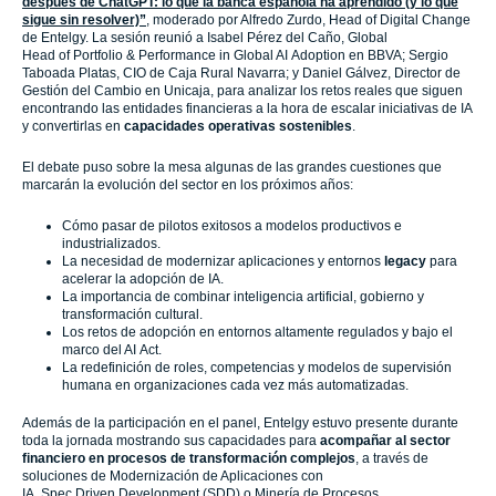
después de ChatGPT: lo que la banca española ha aprendido (y lo que
sigue sin resolver)”
, moderado por Alfredo Zurdo, Head of Digital Change
de Entelgy. La sesión reunió a Isabel Pérez del Caño, Global
Head of Portfolio & Performance in Global AI Adoption en BBVA; Sergio
Taboada Platas, CIO de Caja Rural Navarra; y Daniel Gálvez, Director de
Gestión del Cambio en Unicaja, para analizar los retos reales que siguen
encontrando las entidades financieras a la hora de escalar iniciativas de IA
y convertirlas en
capacidades operativas sostenibles
.
El debate puso sobre la mesa algunas de las grandes cuestiones que
marcarán la evolución del sector en los próximos años:
Cómo pasar de pilotos exitosos a modelos productivos e
industrializados.
La necesidad de modernizar aplicaciones y entornos
legacy
para
acelerar la adopción de IA.
La importancia de combinar inteligencia artificial, gobierno y
transformación cultural.
Los retos de adopción en entornos altamente regulados y bajo el
marco del AI Act.
La redefinición de roles, competencias y modelos de supervisión
humana en organizaciones cada vez más automatizadas.
Además de la participación en el panel, Entelgy estuvo presente durante
toda la jornada mostrando sus capacidades para
acompañar al sector
financiero en procesos de transformación complejos
, a través de
soluciones de Modernización de Aplicaciones con
IA, Spec Driven Development (SDD) o Minería de Procesos.