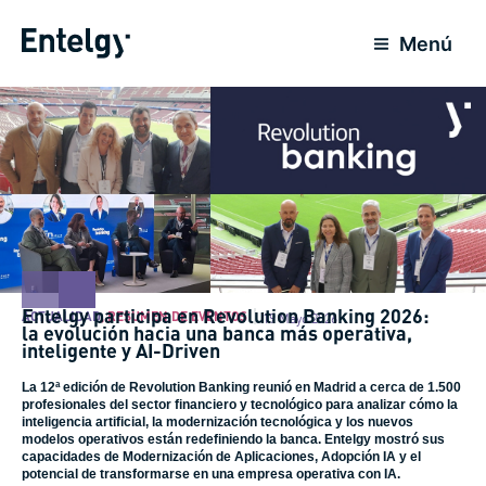
Ir
al
Menú
contenido
Entelgy participa en Revolution Banking 2026:
ACTUALIDAD
,
RESUMEN DE EVENTOS
19 Mayo 2026
la evolución hacia una banca más operativa,
inteligente y AI-Driven
La 12ª edición de Revolution Banking reunió en Madrid a cerca de 1.500
profesionales del sector financiero y tecnológico para analizar cómo la
inteligencia artificial, la modernización tecnológica y los nuevos
modelos operativos están redefiniendo la banca. Entelgy mostró sus
capacidades de Modernización de Aplicaciones, Adopción IA y el
potencial de transformarse en una empresa operativa con IA.