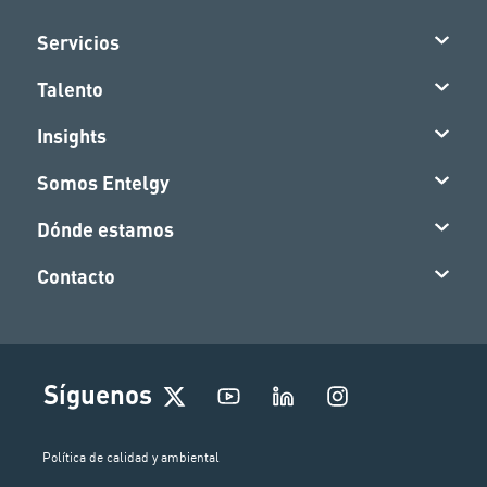
Servicios
Talento
Insights
Somos Entelgy
Dónde estamos
Contacto
I
Síguenos
n
s
t
Política de calidad y ambiental
a