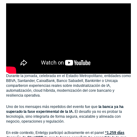
Durante la jornada, celebrada en el Estadio Metropolitano, entidades como
BBVA, Santander, CaixaBank, Banco Sabadell, Bankinter o Unicaja
compartieron experiencias reales sobre industrialización de IA,
automatización, cloud híbrida, modernización del core bancario y
resiliencia operativa.
Uno de los mensajes más repetidos del evento fue que
la banca ya ha
superado la fase experimental de la IA.
El desafío ya no es probar la
tecnología, sino integrarla de forma segura, escalable y alineada con
negocio, operaciones y regulación.
En este contexto, Entelgy participó activamente en el panel
“1.259 días