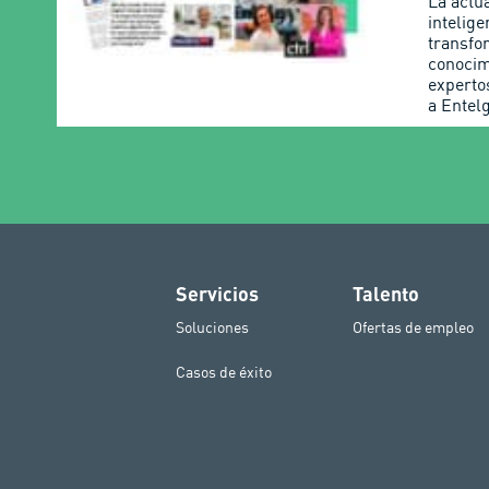
La actua
inteligen
transfo
conocim
experto
a Entel
Servicios
Talento
Soluciones
Ofertas de empleo
Casos de éxito