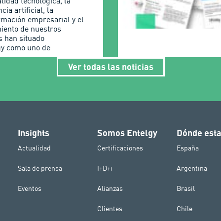
lidad tecnológica, la
cia artificial, la
rmación empresarial y el
iento de nuestros
s han situado
gy como uno de
Ver todas las noticias
Insights
Somos Entelgy
Dónde est
Actualidad
Certificaciones
España
Sala de prensa
I+D+i
Argentina
Eventos
Alianzas
Brasil
Clientes
Chile