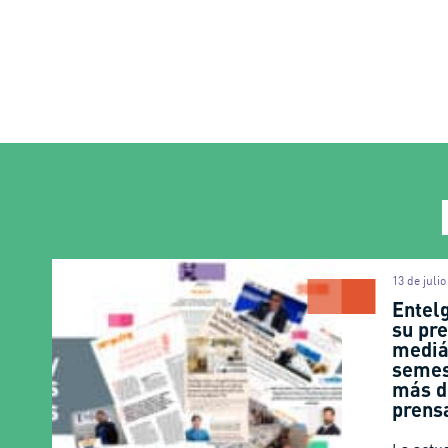
13 de juli
Entel
su pr
mediá
semes
más d
pren