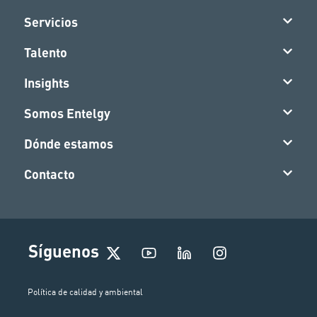
Servicios
Talento
Insights
Somos Entelgy
Dónde estamos
Contacto
I
Síguenos
n
s
t
Política de calidad y ambiental
a