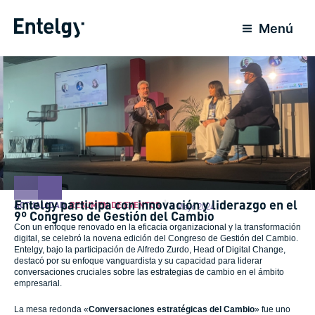
Ir
al
Menú
contenido
Entelgy participa con innovación y liderazgo en el
ACTUALIDAD
,
RESUMEN DE EVENTOS
7 Mayo 2024
9º Congreso de Gestión del Cambio
Con un enfoque renovado en la eficacia organizacional y la transformación
digital, se celebró la novena edición del Congreso de Gestión del Cambio.
Entelgy, bajo la participación de Alfredo Zurdo, Head of Digital Change,
destacó por su enfoque vanguardista y su capacidad para liderar
conversaciones cruciales sobre las estrategias de cambio en el ámbito
empresarial.
La mesa redonda «
Conversaciones estratégicas del Cambio
» fue uno