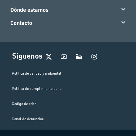
Dónde estamos
Contacto
I
Síguenos
n
s
t
Política de calidad y ambiental
a
g
Política de cumplimiento penal
r
a
m
Codigo de ética
Canal de denuncias