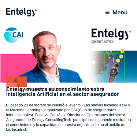
Ir
al
Menú
contenido
Entelgy muestra su conocimiento sobre
ACTUALIDAD
,
RESUMEN DE EVENTOS
2 Marzo 2021
Inteligencia Artificial en el sector asegurador
El pasado 23 de febrero se celebró el evento «Las nuevas tecnologías IA y
el Machine Learning», organizado por CAI (Club de Aseguradores
Internacionales). Gustavo González, Director de Operaciones del sector
Asegurador de Entelgy ConsultingTech, participó como ponente mostrando
el conocimiento y la capacidad de nuestra organización en el ámbito de
las Insurtech.