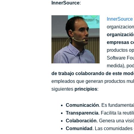
InnerSource
:
InnerSource
organizacion
organizació
empresas co
productos op
Software Fou
medida), pod
de trabajo colaborando de este mo
empleados que generan productos multi
siguientes
principios
:
Comunicación
. Es fundamental
Transparencia
. Facilita la reut
Colaboración
. Genera una visi
Comunidad
. Las comunidades 