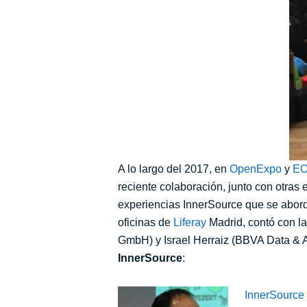
A lo largo del 2017, en
OpenExpo
y
E
reciente colaboración, junto con otra
experiencias InnerSource que se aborda
oficinas de
Liferay
Madrid, contó con la
GmbH) y Israel Herraiz (BBVA Data & A
InnerSource
:
InnerSource