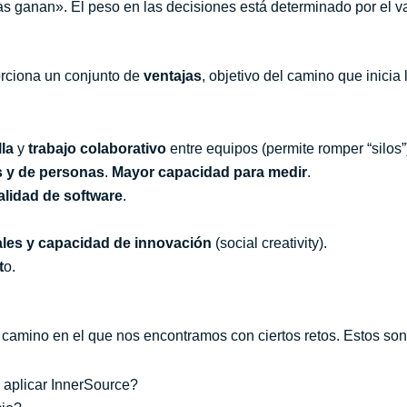
s ganan». El peso en las decisiones está determinado por el val
orciona un conjunto de
ventajas
, objetivo del camino que inicia
la
y
trabajo colaborativo
entre equipos (permite romper “silos”
s y de personas
.
Mayor capacidad para medir
.
calidad de softwar
e
.
ales y capacidad de innovación
(social creativity).
t
o.
camino en el que nos encontramos con ciertos retos. Estos son
a aplicar InnerSource?