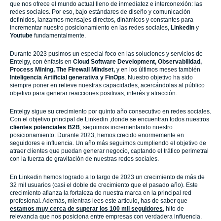
que nos ofrece el mundo actual lleno de inmediatez e interconexión: las
redes sociales. Por eso, bajo estándares de diseño y comunicación
definidos, lanzamos mensajes directos, dinámicos y constantes para
incrementar nuestro posicionamiento en las redes sociales,
Linkedin
y
Youtube
fundamentalmente.
Durante 2023 pusimos un especial foco en las soluciones y servicios de
Entelgy, con énfasis en
Cloud Software Development, Observabilidad,
Process Mining, The Firewall Mindset,
y en los últimos meses también
Inteligencia Artificial generativa y FinOps
. Nuestro objetivo ha sido
siempre poner en relieve nuestras capacidades, acercándolas al público
objetivo para generar reacciones positivas, interés y atracción.
Entelgy sigue su crecimiento por quinto año consecutivo en redes sociales.
Con el objetivo principal de Linkedin ,donde se encuentran todos nuestros
clientes potenciales B2B
, seguimos incrementando nuestro
posicionamiento. Durante 2023, hemos crecido enormemente en
seguidores e influencia. Un año más seguimos cumpliendo el objetivo de
atraer clientes que puedan generar negocio, captando el tráfico perimetral
con la fuerza de gravitación de nuestras redes sociales.
En Linkedin hemos logrado a lo largo de 2023 un crecimiento de más de
32 mil usuarios (casi el doble de crecimiento que el pasado año). Este
crecimiento afianza la fortaleza de nuestra marca en la principal red
profesional. Además, mientras lees este artículo, has de saber que
estamos muy cerca de superar los 100 mil seguidores
, hito de
relevancia que nos posiciona entre empresas con verdadera influencia.