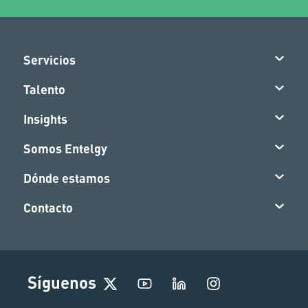
Servicios
Talento
Insights
Somos Entelgy
Dónde estamos
Contacto
I
Síguenos
n
s