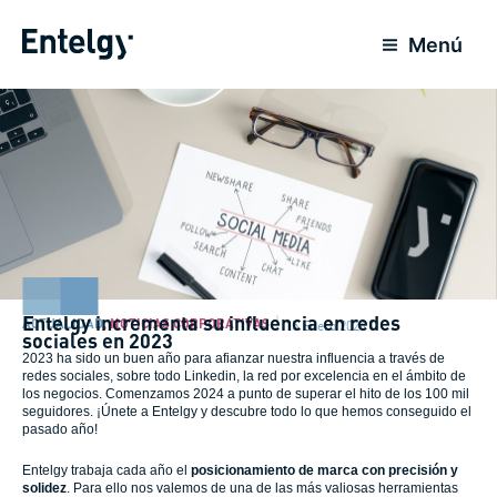
Ir
al
Menú
contenido
Entelgy incrementa su influencia en redes
ACTUALIDAD
,
NOTICIAS CORPORATIVAS
15 Enero 2024
sociales en 2023
2023 ha sido un buen año para afianzar nuestra influencia a través de
redes sociales, sobre todo Linkedin, la red por excelencia en el ámbito de
los negocios. Comenzamos 2024 a punto de superar el hito de los 100 mil
seguidores. ¡Únete a Entelgy y descubre todo lo que hemos conseguido el
pasado año!
Entelgy trabaja cada año el
posicionamiento de marca con precisión y
solidez
. Para ello nos valemos de una de las más valiosas herramientas