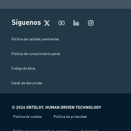
I
Síguenos
n
s
t
Política de calidad y ambiental
a
g
Política de cumplimiento penal
r
a
m
Codigo de ética
Canal de denuncias
© 2026 ENTELGY. HUMAN DRIVEN TECHNOLOGY
Política de cookies
Política de privacidad