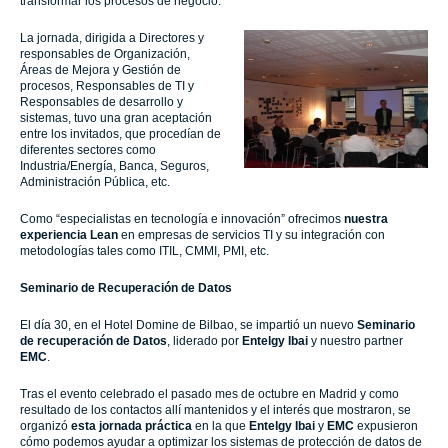
transformar los procesos de negocio.
La jornada, dirigida a Directores y
responsables de Organización,
Áreas de Mejora y Gestión de
procesos, Responsables de TI y
Responsables de desarrollo y
sistemas, tuvo una gran aceptación
entre los invitados, que procedían de
diferentes sectores como
Industria/Energía, Banca, Seguros,
Administración Pública, etc.
Como “especialistas en tecnología e innovación” ofrecimos
nuestra
experiencia Lean
en
empresas de servicios TI y su integración con
metodologías tales como ITIL, CMMI, PMI, etc.
Seminario de Recuperación de Datos
El día 30, en el Hotel Domine de Bilbao, se impartió un nuevo
Seminario
de recuperación de Datos
, liderado por
Entelgy
Ibai
y nuestro partner
EMC
.
Tras el evento celebrado el pasado mes de octubre en Madrid y como
resultado de los contactos allí mantenidos y el interés que mostraron, se
organizó
esta jornada práctica
en la que
Entelgy
Ibai
y
EMC
expusieron
cómo podemos ayudar a optimizar los sistemas de protección de datos de