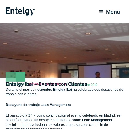
Ir
al
Menú
contenido
Entelgy Ibai – Eventos con Clientes
ACTUALIDAD
,
RESUMEN DE EVENTOS
13 Diciembre 2012
Durante el mes de noviembre
Entelgy
Ibai
ha celebrado dos desayunos de
trabajo con clientes:
Desayuno de trabajo Lean Management
El pasado día 27, y como continuación al evento celebrado en Madrid, se
celebró en Bilbao un desayuno de trabajo sobre
Lean Management
,
disciplina que revoluciona los valores empresariales con el fin de