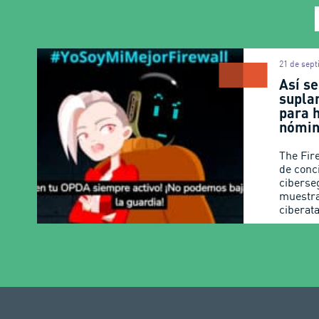
21 de sep
Así se
supla
para 
nómi
The Fir
de conc
ciberse
muestra
ciberat