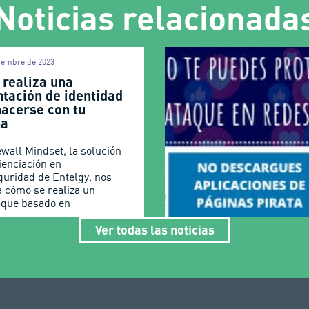
Noticias relacionada
tiembre de 2023
 realiza una
ntación de identidad
hacerse con tu
na
ewall Mindset, la solución
ienciación en
guridad de Entelgy, nos
 cómo se realiza un
aque basado en
Ver todas las noticias