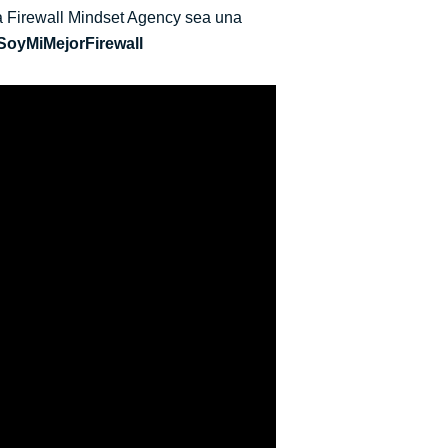
a Firewall Mindset Agency sea una
SoyMiMejorFirewall