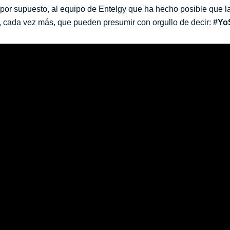
por supuesto, al equipo de Entelgy que ha hecho posible que l
s, cada vez más, que pueden presumir con orgullo de decir:
#Yo