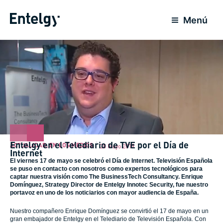
Ir
al
Menú
contenido
Entelgy en el Telediario de TVE por el Día de
ACTUALIDAD
,
EN LOS MEDIOS
20 Mayo 2019
Internet
El viernes 17 de mayo se celebró el Día de Internet. Televisión Española
se puso en contacto con nosotros como expertos tecnológicos para
captar nuestra visión como The BusinessTech Consultancy. Enrique
Domínguez, Strategy Director de Entelgy Innotec Security, fue nuestro
portavoz en uno de los noticiarios con mayor audiencia de España.
Nuestro compañero Enrique Domínguez se convirtió el 17 de mayo en un
gran embajador de Entelgy en el Telediario de Televisión Española. Con