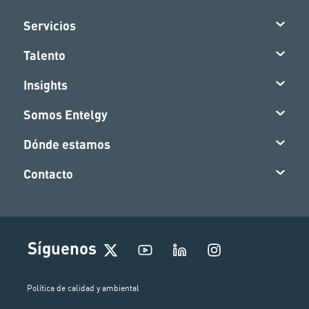
Servicios
Talento
Insights
Somos Entelgy
Dónde estamos
Contacto
I
Síguenos
n
s
t
Política de calidad y ambiental
a