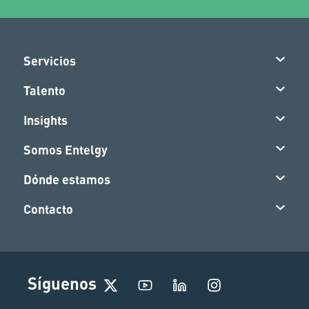
Servicios
Talento
Insights
Somos Entelgy
Dónde estamos
Contacto
I
Síguenos
n
s