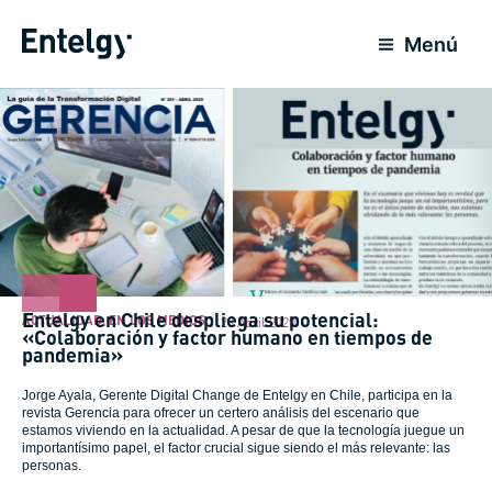
Ir
al
Menú
contenido
Entelgy en Chile despliega su potencial:
ACTUALIDAD
,
EN LOS MEDIOS
23 Abril 2020
«Colaboración y factor humano en tiempos de
pandemia»
Jorge Ayala, Gerente Digital Change de Entelgy en Chile, participa en la
revista Gerencia para ofrecer un certero análisis del escenario que
estamos viviendo en la actualidad. A pesar de que la tecnología juegue un
importantísimo papel, el factor crucial sigue siendo el más relevante: las
personas.