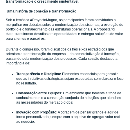
transformação e o crescimento sustentável.
Uma história de conexão e transformação
Sob a temática #ProyectoMagno, os participantes foram convidados a
mergulhar em debates sobre a modernização dos sistemas, a evolução do
portfólio e o fortalecimento das estruturas operacionais. A proposta foi
clara: transformar desafios em oportunidades e entregar soluções de valor
para clientes e parceiros.
Durante o congresso, foram discutidos os três eixos estratégicos que
orientam a transformação da empresa – da comercialização à inovação,
passando pela modernização dos processos. Cada sessão destacou a
importância de:
Transparência e Disciplina:
Elementos essenciais para garantir
que as iniciativas estratégicas sejam executadas com clareza e foco
no resultado.
Colaboração entre Equipes
: Um ambiente que fomenta a troca de
conhecimentos e a construção conjunta de soluções que atendam
às necessidades do mercado global.
Inovação com Propósito
: A coragem de pensar grande e agir de
forma personalizada, sempre com o objetivo de agregar valor real
ao negócio.