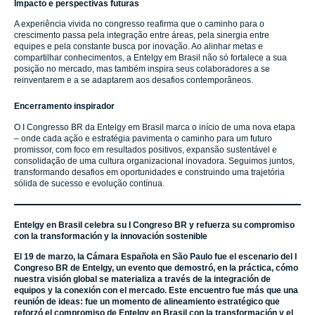
Impacto e perspectivas futuras
A experiência vivida no congresso reafirma que o caminho para o
crescimento passa pela integração entre áreas, pela sinergia entre
equipes e pela constante busca por inovação. Ao alinhar metas e
compartilhar conhecimentos, a Entelgy em Brasil não só fortalece a sua
posição no mercado, mas também inspira seus colaboradores a se
reinventarem e a se adaptarem aos desafios contemporâneos.
Encerramento inspirador
O I Congresso BR da Entelgy em Brasil marca o início de uma nova etapa
– onde cada ação e estratégia pavimenta o caminho para um futuro
promissor, com foco em resultados positivos, expansão sustentável e
consolidação de uma cultura organizacional inovadora. Seguimos juntos,
transformando desafios em oportunidades e construindo uma trajetória
sólida de sucesso e evolução contínua.
Entelgy en Brasil celebra su I Congreso BR y refuerza su compromiso
con la transformación y la innovación sostenible
El 19 de marzo, la Cámara Española en São Paulo fue el escenario del I
Congreso BR de Entelgy, un evento que demostró, en la práctica, cómo
nuestra visión global se materializa a través de la integración de
equipos y la conexión con el mercado. Este encuentro fue más que una
reunión de ideas: fue un momento de alineamiento estratégico que
reforzó el compromiso de Entelgy en Brasil con la transformación y el