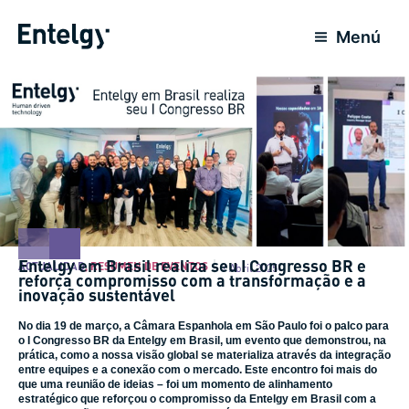
Ir
al
Menú
contenido
Entelgy em Brasil realiza seu I Congresso BR e
ACTUALIDAD
,
RESUMEN DE EVENTOS
7 Abril 2025
reforça compromisso com a transformação e a
inovação sustentável
No dia 19 de março, a Câmara Espanhola em São Paulo foi o palco para
o I Congresso BR da Entelgy em Brasil, um evento que demonstrou, na
prática, como a nossa visão global se materializa através da integração
entre equipes e a conexão com o mercado. Este encontro foi mais do
que uma reunião de ideias – foi um momento de alinhamento
estratégico que reforçou o compromisso da Entelgy em Brasil com a