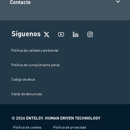
Contacto
I
Síguenos
n
s
t
Política de calidad y ambiental
a
g
Política de cumplimiento penal
r
a
m
Codigo de ética
Canal de denuncias
© 2026 ENTELGY. HUMAN DRIVEN TECHNOLOGY
Política de cookies
Política de privacidad