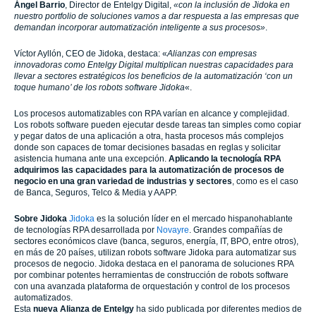
Ángel Barrio
, Director de Entelgy Digital,
«con la inclusión de Jidoka en
nuestro portfolio de soluciones vamos a dar respuesta a las empresas que
demandan incorporar automatización inteligente a sus procesos»
.
Víctor Ayllón, CEO de Jidoka, destaca: «
Alianzas con empresas
innovadoras como Entelgy Digital multiplican nuestras capacidades para
llevar a sectores estratégicos los beneficios de la automatización ‘con un
toque humano’ de los robots software Jidoka
«.
Los procesos automatizables con RPA varían en alcance y complejidad.
Los robots software pueden ejecutar desde tareas tan simples como copiar
y pegar datos de una aplicación a otra, hasta procesos más complejos
donde son capaces de tomar decisiones basadas en reglas y solicitar
asistencia humana ante una excepción.
Aplicando la tecnología RPA
adquirimos las capacidades para la automatización de procesos de
negocio en una gran variedad de industrias y sectores
, como es el caso
de Banca, Seguros, Telco & Media y AAPP.
Sobre Jidoka
Jidoka
es la solución líder en el mercado hispanohablante
de tecnologías RPA desarrollada por
Novayre
. Grandes compañías de
sectores económicos clave (banca, seguros, energía, IT, BPO, entre otros),
en más de 20 países, utilizan robots software Jidoka para automatizar sus
procesos de negocio. Jidoka destaca en el panorama de soluciones RPA
por combinar potentes herramientas de construcción de robots software
con una avanzada plataforma de orquestación y control de los procesos
automatizados.
Esta
nueva Alianza de
Entelgy
ha sido publicada por diferentes medios de