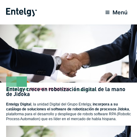
Ir
al
Menú
contenido
Entelgy crece en robotización digital de la mano
ACTUALIDAD
,
RESUMEN DE EVENTOS
8 Marzo 2018
de Jidoka
Entelgy
Digital
, la unidad Digital del Grupo Entelgy,
incorpora a su
catálogo de soluciones el
software de robotización de procesos Jidoka
,
plataforma para el desarrollo y despliegue de robots software RPA (Robotic
Process Automation) que es líder en el mercado de habla hispana.