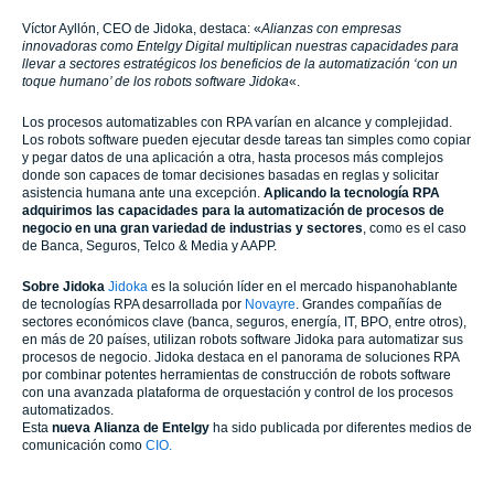
Víctor Ayllón, CEO de Jidoka, destaca: «
Alianzas con empresas
innovadoras como Entelgy Digital multiplican nuestras capacidades para
llevar a sectores estratégicos los beneficios de la automatización ‘con un
toque humano’ de los robots software Jidoka
«.
Los procesos automatizables con RPA varían en alcance y complejidad.
Los robots software pueden ejecutar desde tareas tan simples como copiar
y pegar datos de una aplicación a otra, hasta procesos más complejos
donde son capaces de tomar decisiones basadas en reglas y solicitar
asistencia humana ante una excepción.
Aplicando la tecnología RPA
adquirimos las capacidades para la automatización de procesos de
negocio en una gran variedad de industrias y sectores
, como es el caso
de Banca, Seguros, Telco & Media y AAPP.
Sobre Jidoka
Jidoka
es la solución líder en el mercado hispanohablante
de tecnologías RPA desarrollada por
Novayre
. Grandes compañías de
sectores económicos clave (banca, seguros, energía, IT, BPO, entre otros),
en más de 20 países, utilizan robots software Jidoka para automatizar sus
procesos de negocio. Jidoka destaca en el panorama de soluciones RPA
por combinar potentes herramientas de construcción de robots software
con una avanzada plataforma de orquestación y control de los procesos
automatizados.
Esta
nueva Alianza de
Entelgy
ha sido publicada por diferentes medios de
comunicación como
CIO.