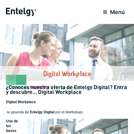
Ir
al
Menú
contenido
¿Conoces nuestra oferta de Entelgy Digital? Entra
ACTUALIDAD
,
PROYECTOS
13 Febrero 2018
y descubre… Digital Workplace
Digital Workplace
la apuesta de
Entelgy
Digital
por el teletrabajo
Una de
las
bases