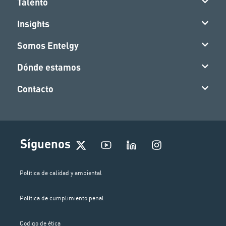
Talento
Insights
Somos Entelgy
Dónde estamos
Contacto
I
Síguenos
n
s
t
Política de calidad y ambiental
a
g
Política de cumplimiento penal
r
a
m
Codigo de ética