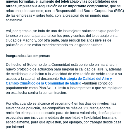
nuevas fórmulas
, el
aumento del teletrabajo y las posibilidades que
ofrece
,
impulsan la adquisición de un importante compromiso
, que se
relaciona, directamente, con la Responsabilidad Social Corporativa (RSC)
de las empresas y, sobre todo, con la creación de un mundo más
sostenible.
Así, por ejemplo, se trata de una de las mejores soluciones que podrían
tenerse en cuenta para analizar los pros y contras del teletrabajo en la
ciudad de Madrid y, por otra parte, para reducir los altos niveles de
polución que se están experimentando en las grandes urbes.
Integrando a las empresas
De hecho, el Gobierno de la Comunidad está poniendo en marcha un
nuevo protocolo de actuación para mejorar la calidad del aire. Y, además
de medidas que afectan a la velocidad de circulación de vehículos o a su
acceso a la capital, el documento
Estrategia de Calidad del Aire y
Cambio Climático de la Comunidad de Madrid
–también conocido
popularmente como Plan Azul +- insta a las empresas a que se impliquen
en esta lucha contra la contaminación.
Por ello, cuando se alcance el escenario 4 en los días de niveles más
elevados de polución, las compañías de más de 250 trabajadores
recibirán el respaldo necesario para, de forma voluntaria, diseñar planes
especiales que incluyan medidas de movilidad y flexibilidad horaria y,
especialmente, para que apuesten, por ejemplo, por trabajar desde casa
por internet.