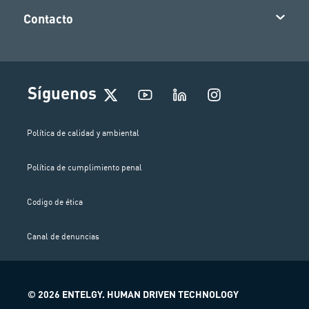
Contacto
I
Síguenos
n
s
t
Política de calidad y ambiental
a
g
Política de cumplimiento penal
r
a
m
Codigo de ética
Canal de denuncias
© 2026 ENTELGY. HUMAN DRIVEN TECHNOLOGY