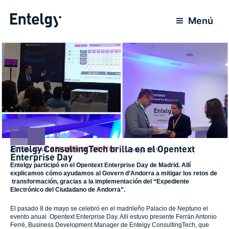
Ir
al
Menú
contenido
Entelgy ConsultingTech brilla en el Opentext
ACTUALIDAD
,
RESUMEN DE EVENTOS
14 Mayo 2019
Enterprise Day
Entelgy participó en el Opentext Enterprise Day de Madrid. Allí
explicamos cómo ayudamos al Govern d’Andorra a mitigar los retos de
transformación, gracias a la implementación del “Expediente
Electrónico del Ciudadano de Andorra”.
El pasado 8 de mayo se celebró en el madrileño Palacio de Neptuno el
evento anual Opentext Enterprise Day. Allí estuvo presente Ferrán Antonio
Ferré, Business Development Manager de Entelgy ConsultingTech, que