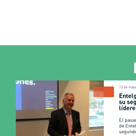
13 de may
Entel
su se
lídere
El pasa
de Entel
segundo