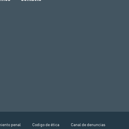
miento penal
Codigo de ética
Canal de denuncias