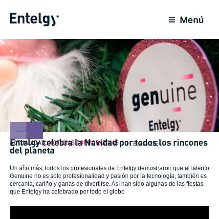
Ir
al
Menú
contenido
Entelgy celebra la Navidad por todos los rincones
ACTUALIDAD
,
NOTICIAS CORPORATIVAS
11 Enero 2024
del planeta
Un año más, todos los profesionales de Entelgy demostraron que el talento
Genuine no es solo profesionalidad y pasión por la tecnología, también es
cercanía, cariño y ganas de divertirse. Así han sido algunas de las fiestas
que Entelgy ha celebrado por todo el globo