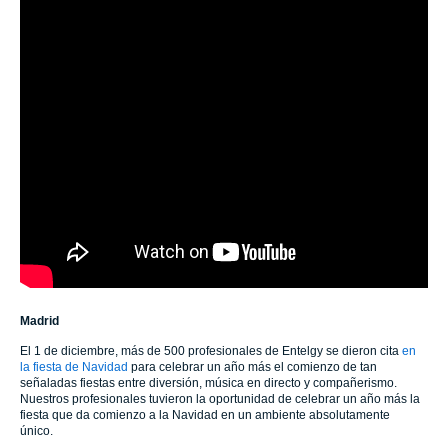
Madrid
El 1 de diciembre, más de 500 profesionales de Entelgy se dieron cita
en
la fiesta de Navidad
para celebrar un año más el comienzo de tan
señaladas fiestas entre diversión, música en directo y compañerismo.
Nuestros profesionales tuvieron la oportunidad de celebrar un año más la
fiesta que da comienzo a la Navidad en un ambiente absolutamente
único.