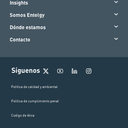
Insights
Somos Entelgy
Dónde estamos
Contacto
I
Síguenos
n
s
t
Política de calidad y ambiental
a
g
Política de cumplimiento penal
r
a
m
Codigo de ética