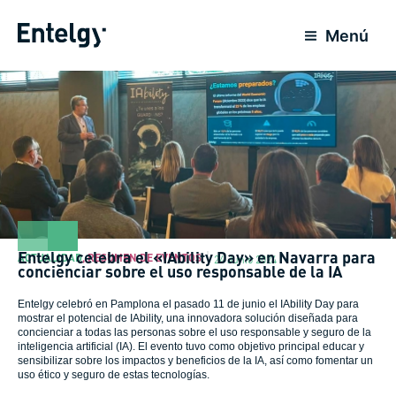
Ir
al
Menú
contenido
Entelgy celebra el «IAbility Day» en Navarra para
ACTUALIDAD
,
RESUMEN DE EVENTOS
24 Junio 2024
concienciar sobre el uso responsable de la IA
Entelgy celebró en Pamplona el pasado 11 de junio el IAbility Day para
mostrar el potencial de IAbility, una innovadora solución diseñada para
concienciar a todas las personas sobre el uso responsable y seguro de la
inteligencia artificial (IA). El evento tuvo como objetivo principal educar y
sensibilizar sobre los impactos y beneficios de la IA, así como fomentar un
uso ético y seguro de estas tecnologías.