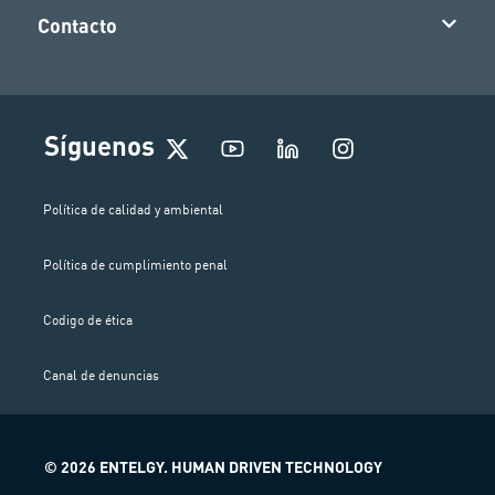
Contacto
I
Síguenos
n
s
t
Política de calidad y ambiental
a
g
Política de cumplimiento penal
r
a
m
Codigo de ética
Canal de denuncias
© 2026 ENTELGY. HUMAN DRIVEN TECHNOLOGY