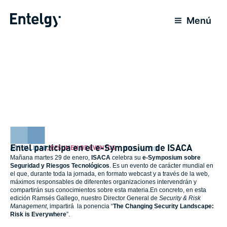
Ir
al
Menú
contenido
Entel participa en el e-Symposium de ISACA
ACTUALIDAD
,
RESUMEN DE EVENTOS
27 Enero 2008
Mañana martes 29 de enero,
ISACA
celebra su
e-Symposium sobre
Seguridad y Riesgos Tecnológicos
. Es un evento de carácter mundial en
el que, durante toda la jornada, en formato webcast y a través de la web,
máximos responsables de diferentes organizaciones intervendrán y
compartirán sus conocimientos sobre esta materia.En concreto, en esta
edición Ramsés Gallego, nuestro Director General de
Security & Risk
Management
, impartirá la ponencia “
The Changing Security Landscape:
Risk is Everywhere
”.