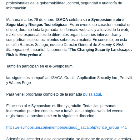
profesionales de la gobernabilidad, control, seguridad y auditoría de
información.
Mañana martes 29 de enero,
ISACA
celebra su
e-Symposium sobre
Seguridad y Riesgos Tecnológicos
. Es un evento de carácter mundial en
el que, durante toda la jornada, en formato webcast y a través de la web,
máximos responsables de diferentes organizaciones intervendrán y
compartirán sus conocimientos sobre esta materia.En concreto, en esta
edición Ramsés Gallego, nuestro Director General de
Security & Risk
Management
, impartirá la ponencia “
The Changing Security Landscape:
Risk is Everywhere
”.
También participan en el e-Symposium
las siguientes compañías: ISACA, Oracle, Application Security Inc., Protiviti
y Waters Edge.
Para ver el programa completo de la jornada
pulsa aquí
.
El acceso al e-Symposium es libre y gratuito. Todas las personas
interesadas pueden conectarse a través de la página web del evento,
registrándose previamente en la siguiente dirección:
https://e-symposium.com/members/signup_isaca.php?price_group=-41
Además de acceder a esta convocatoria, se dispone de acceso al archivo