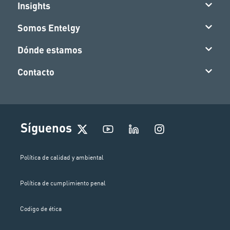
Insights
Somos Entelgy
Dónde estamos
Contacto
I
Síguenos
n
s
t
Política de calidad y ambiental
a
g
Política de cumplimiento penal
r
a
m
Codigo de ética