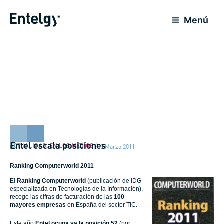
Ir
al
Menú
contenido
Entel escala posiciones
ACTUALIDAD
,
EN LOS MEDIOS
3 Marzo 2011
Ranking Computerworld 2011
El
Ranking Computerworld
(publicación de IDG
especializada en Tecnologías de la Información),
recoge las cifras de facturación de las
100
mayores empresas
en España del sector TIC.
Este año
Entel ocupa ya la posición 52
(por