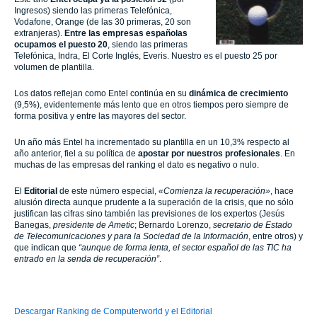
Ingresos) siendo las primeras Telefónica,
Vodafone, Orange (de las 30 primeras, 20 son
extranjeras).
Entre las empresas españolas
ocupamos el puesto 20
, siendo las primeras
Telefónica, Indra, El Corte Inglés, Everis. Nuestro es el puesto 25 por
volumen de plantilla.
Los datos reflejan como Entel continúa en su
dinámica de
crecimiento
(9,5%), evidentemente más lento que en otros tiempos pero siempre de
forma positiva y entre las mayores del sector.
Un año más Entel
ha incrementado su plantilla en un 10,3% respecto al
año anterior, fiel a su política de
apostar por nuestros profesionales
. En
muchas de las empresas del ranking el dato es negativo o nulo.
El
Editorial
de este número especial,
«Comienza la recuperación»
, hace
alusión directa aunque prudente a la superación de la crisis, que no sólo
justifican las cifras sino también las previsiones de los expertos (Jesús
Banegas,
presidente de Ametic
; Bernardo Lorenzo,
secretario de Estado
de Telecomunicaciones y para la Sociedad de la Información
, entre otros) y
que indican que
“aunque de forma lenta, el sector español de las TIC ha
entrado en la senda de recuperación”
.
Descargar Ranking de Computerworld y el Editorial