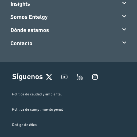
Insights
Somos Entelgy
Dónde estamos
Contacto
I
Síguenos
n
s
t
Política de calidad y ambiental
a
g
Política de cumplimiento penal
r
a
m
Codigo de ética