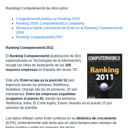
Rankings Computerworld de otros años:
Computerworld publica su Ranking 2010
Ranking 2009: Computerworld y Computing
Destaca el fuerte crecimiento de Entel en el Ranking Computerworld
2008
Ranking Computerworld 2007
Ranking Computerworld 2011
El
Ranking Computerworld
(publicación de IDG
especializada en Tecnologías de la Información),
recoge las cifras de facturación de las
100
mayores empresas
en España del sector TIC.
Este año
Entel ocupa ya la posición 52
(por
Ingresos) siendo las primeras Telefónica,
Vodafone, Orange (de las 30 primeras, 20 son
extranjeras).
Entre las empresas españolas
ocupamos el puesto 20
, siendo las primeras
Telefónica, Indra, El Corte Inglés, Everis. Nuestro es el puesto 25 por
volumen de plantilla.
Los datos reflejan como Entel continúa en su
dinámica de
crecimiento
(9,5%), evidentemente más lento que en otros tiempos pero siempre de
forma positiva y entre las mayores del sector.