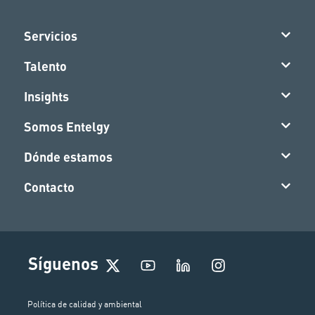
Servicios
Talento
Insights
Somos Entelgy
Dónde estamos
Contacto
I
Síguenos
n
s
t
Política de calidad y ambiental