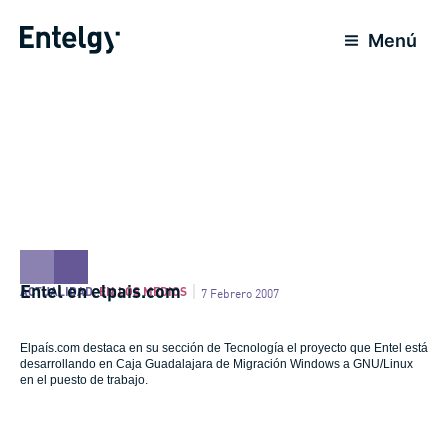
Ir
al
Menú
contenido
Entel en elpais.com
ACTUALIDAD
,
EN LOS MEDIOS
7 Febrero 2007
Elpaís.com destaca en su sección de Tecnología el proyecto que Entel está
desarrollando en Caja Guadalajara de Migración Windows a GNU/Linux
en el puesto de trabajo.