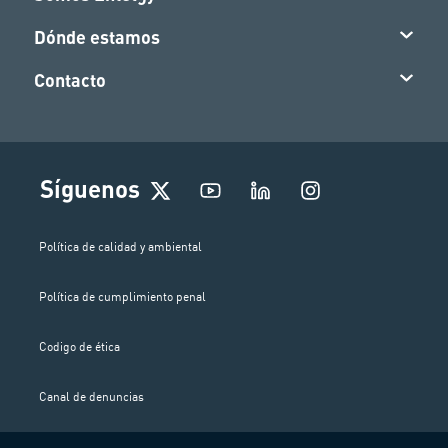
Dónde estamos
Contacto
I
Síguenos
n
s
t
Política de calidad y ambiental
a
g
Política de cumplimiento penal
r
a
m
Codigo de ética
Canal de denuncias