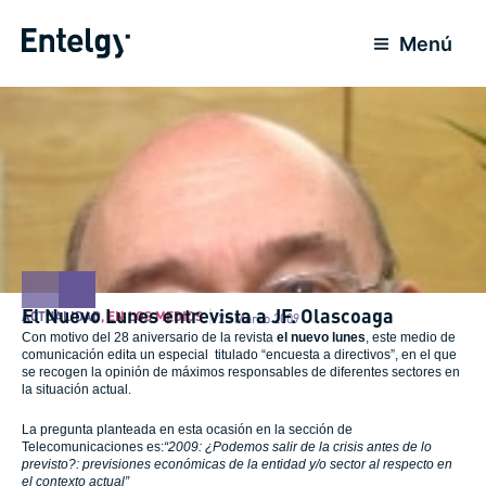
Ir
al
Menú
contenido
El Nuevo Lunes entrevista a JF. Olascoaga
ACTUALIDAD
,
EN LOS MEDIOS
25 Marzo 2009
Con motivo del 28 aniversario de la revista
el nuevo lunes
, este medio de
comunicación edita un especial titulado “encuesta a directivos”, en el que
se recogen la opinión de máximos responsables de diferentes sectores en
la situación actual.
La pregunta planteada en esta ocasión en la sección de
Telecomunicaciones es:
“2009: ¿Podemos salir de la crisis antes de lo
previsto?: previsiones económicas de la entidad y/o sector al respecto en
el contexto actual”