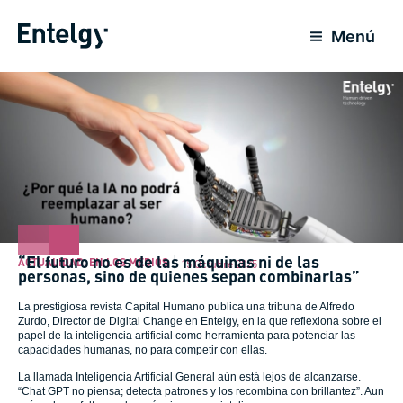
Ir
al
Menú
contenido
“El futuro no es de las máquinas ni de las
ACTUALIDAD
,
EN LOS MEDIOS
15 Octubre 2025
personas, sino de quienes sepan combinarlas”
La prestigiosa revista Capital Humano publica una tribuna de Alfredo
Zurdo, Director de Digital Change en Entelgy, en la que reflexiona sobre el
papel de la inteligencia artificial como herramienta para potenciar las
capacidades humanas, no para competir con ellas.
La llamada Inteligencia Artificial General aún está lejos de alcanzarse.
“Chat GPT no piensa; detecta patrones y los recombina con brillantez”. Aun