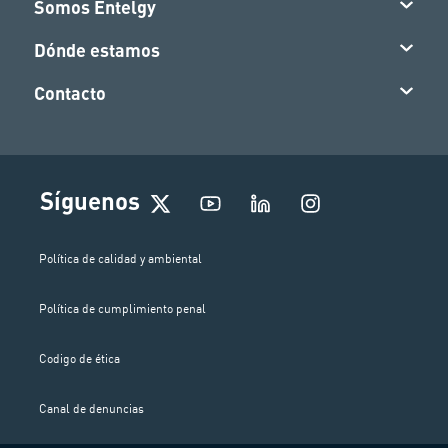
Somos Entelgy
Dónde estamos
Contacto
I
Síguenos
n
s
t
Política de calidad y ambiental
a
g
Política de cumplimiento penal
r
a
m
Codigo de ética
Canal de denuncias