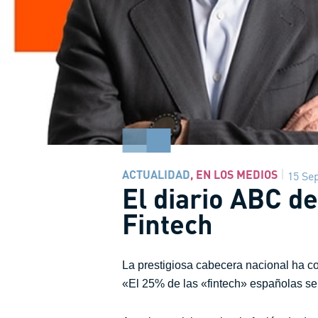
ACTUALIDAD
,
EN LOS MEDIOS
15 Se
El diario ABC d
Fintech
La prestigiosa cabecera nacional ha con
«El 25% de las «fintech» españolas se d