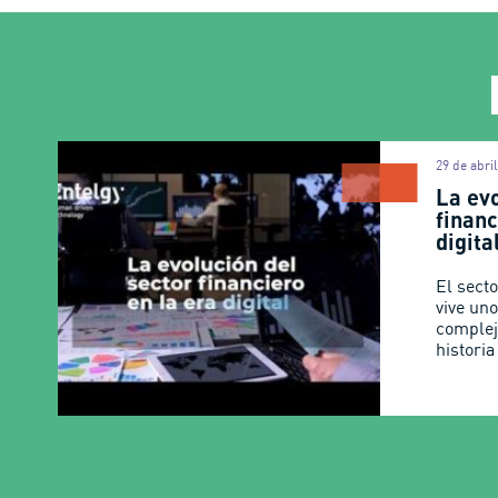
29 de abri
La evo
financ
digita
El sect
vive un
complej
histori