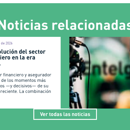
Noticias relacionada
l de 2026
lución del sector
iero en la era
l
or financiero y asegurador
o de los momentos más
os —y decisivos— de su
a reciente. La combinación
Ver todas las noticias