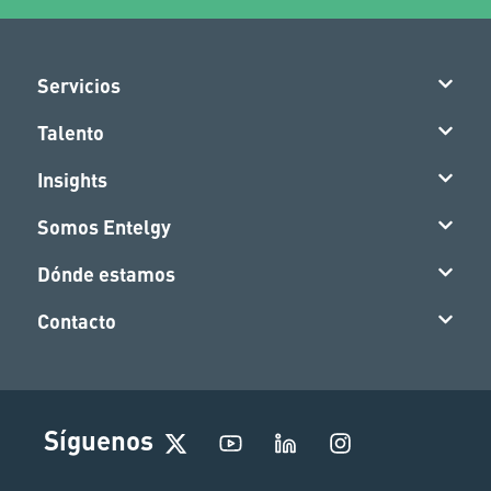
Servicios
Talento
Insights
Somos Entelgy
Dónde estamos
Contacto
I
Síguenos
n
s