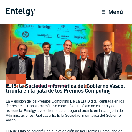
Ir
al
Menú
contenido
EJIE, la Sociedad Informática del Gobierno Vasco,
ACTUALIDAD
,
RESUMEN DE EVENTOS
7 Junio 2019
triunfa en la gala de los Premios Computing
La V edición de los Premios Computing De La Era Digital, centrada en los
líderes de la Transformación, se convirtió en un éxito de calidad y de
asistencia. Entelgy tuvo el honor de entregar el premio en la categoría de
Administraciones Públicas a EJIE, la Sociedad Informática del Gobierno
Vasco.
El 6 de junio se celebró una nueva edición de los Premios Computing de