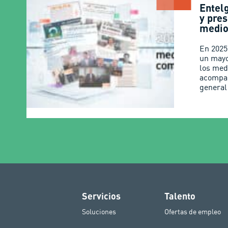
Entel
y pres
medio
En 2025
un mayo
los med
acompa
general
Servicios
Talento
Soluciones
Ofertas de empleo