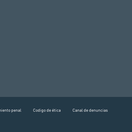
miento penal
Codigo de ética
Canal de denuncias