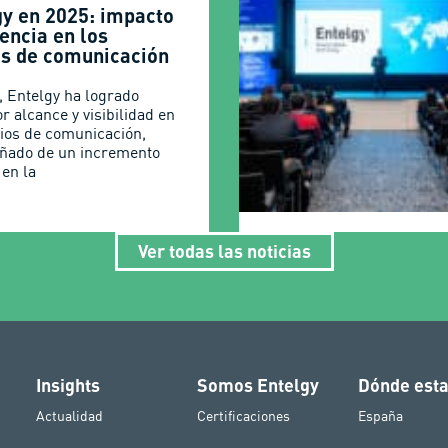
gy en 2025: impacto
encia en los
s de comunicación
, Entelgy ha logrado
r alcance y visibilidad en
ios de comunicación,
ñado de un incremento
 en la
Ver todas las noticias
Insights
Somos Entelgy
Dónde est
Actualidad
Certificaciones
España