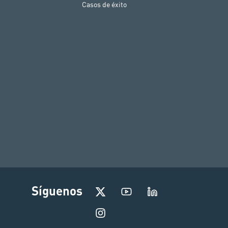
Casos de éxito
I
Síguenos
n
s
t