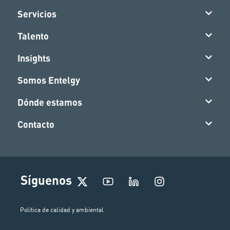
Servicios
Talento
Insights
Somos Entelgy
Dónde estamos
Contacto
I
Síguenos
n
s
t
Política de calidad y ambiental
a