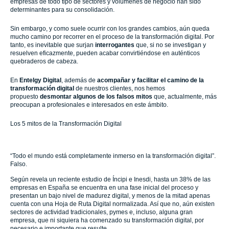
empresas de todo tipo de sectores y volúmenes de negocio han sido
determinantes para su consolidación.
Sin embargo, y como suele ocurrir con los grandes cambios, aún queda
mucho camino por recorrer en el proceso de la transformación digital. Por
tanto, es inevitable que surjan
interrogantes
que, si no se investigan y
resuelven eficazmente, pueden acabar convirtiéndose en auténticos
quebraderos de cabeza.
En
Entelgy Digital
, además de
acompañar y facilitar el camino de la
transformación digital
de nuestros clientes, nos hemos
propuesto
desmontar algunos de los falsos mitos
que, actualmente, más
preocupan a profesionales e interesados en este ámbito.
Los 5 mitos de la Transformación Digital
“Todo el mundo está completamente inmerso en la transformación digital”.
Falso.
Según revela un reciente estudio de Íncipi e Inesdi, hasta un 38% de las
empresas en España se encuentra en una fase inicial del proceso y
presentan un bajo nivel de madurez digital, y menos de la mitad apenas
cuenta con una Hoja de Ruta Digital normalizada. Así que no, aún existen
sectores de actividad tradicionales, pymes e, incluso, alguna gran
empresa, que ni siquiera ha comenzado su transformación digital, por
necesario e importante que resulte.