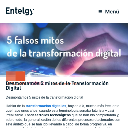
Ir
al
Menú
contenido
Desmontamos 5 mitos de la Transformación
ACTUALIDAD
,
ARTÍCULOS
27 Noviembre 2017
Digital
Desmontamos 5 mitos de la transformación digital
Hablar de la
transformación digital
es
, hoy en día, mucho más frecuente
que hace unos años, cuando esta terminología sonaba futurista y casi
irrealizable. Los
desarrollos tecnológicos
que se han ido completando y,
sobre todo, la generalización de los diferentes procesos relacionados con
este ámbito que se han ido llevando a cabo, de forma progresiva, en