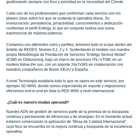
gestionando siempre con foco y prioridad en la necesidad del Cliente.
Cada uno de los profesionales que conforman cada servicio son los
pilares clave sobre los que se sustenta la operativa diaria. Su
involucración, persistencia, proactividad, conocimientos y dedicación
conforman el perfil Entelgy, lo que en conjunto realiza una suma
exponencial de máxima potencia.
Contamos con diferentes roles y perfiles, tenemos todo el scope dentro del
ámbito de REDES: Niveles 0,1, 2 y 3. Sustentando el modelo con nuestra
propia Metodología de Prestación de Servicios “Entelgy Service Model”
(ESM) en Outsourcing, bajo un marco de procesos ITIL/ eTOM, en un
modelo
follow the sun
, con un soporte 24x7x365 en colaboración con
nuestros compañeros de Brasil, EEUU y España.
A nivel Tecnología resaltaría todo lo que se opera en este servicio, por
ejemplo SD-WAN, donde somos especialista en soporte y migraciones;
ofrecemos
end to end
en toda la RED WAN a nivel internacional.
¿Cuál es nuestro
modus operandi
?
Nuestro ADN de gestión de servicios parte de la premisa de la búsqueda
continua y permanente de eficiencias y de sinergias. En el momento actual
estamos comenzando la aplicación de “Mesa de Calidad Internacional”,
cuyo foco se encuentra en la mejora continua y búsqueda de la excelencia
operativa.