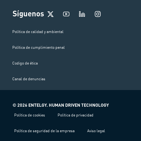
I
Síguenos
n
s
t
Política de calidad y ambiental
a
g
Política de cumplimiento penal
r
a
m
Codigo de ética
Canal de denuncias
© 2026 ENTELGY. HUMAN DRIVEN TECHNOLOGY
Política de cookies
Política de privacidad
Política de seguridad de la empresa
Aviso legal