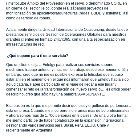
(Interlocutor Ámbito del Proveedor) en el servicio denominado CORE en
un cliente del sector Telco, donde realizábamos proyectos de
monitorización de aplicativos/arquitecturas (redes, BBDD y sistemas), así
como desarrollo de robots.
Actualmente dirige la Unidad Internacional de Outsourcing, desde la que
prestamos servicios de Gestión de Operaciones Globales para nuestros
grandes clientes en formato 24x7x365, con una alta especialización en
infraestructuras de red.
¿Qué supone para tí este servicio?
Que un cliente elija a Entelgy para realizar sus servicios supone
muchísimo trabajo anterior y muchísimo trabajo desde ese momento. Sin
embargo, creo que no me es posible expresar la felicidad que supuso
estar ahí en el momento en el que nos informaron que Entelgy había sido
adjudicataria. Haber participado en el viaje de llegar a ese lugar y
comenzar el reto de la transformación del nuevo servicio…, es difícil poder
describirlo, creo que sólo hay una palabra: APASIONANTE.
Esa pasión es la que me permite decir que estoy orgulloso de pertenecer a
esta empresa. Cuando me incorporé, no éramos más de 50 profesionales
y ahora somos más de 1.700 personas en 8 países. De una u otra forma
me siento partícipe de haber colaborado en la expansión internacional,
gestionando varios servicios para Brasil, Perú, EEUU, Chile y
recientemente en Argentina.