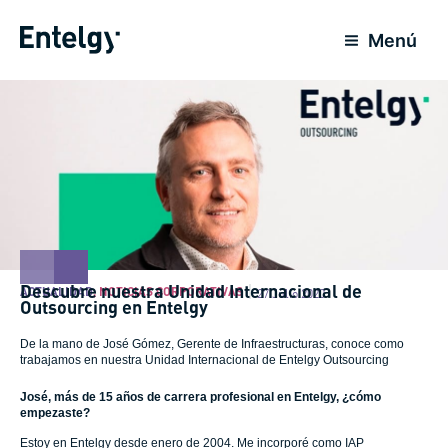
Ir
al
Menú
contenido
Descubre nuestra Unidad Internacional de
ACTUALIDAD
,
NOTICIAS CORPORATIVAS
27 Julio 2020
Outsourcing en Entelgy
De la mano de José Gómez, Gerente de Infraestructuras, conoce como
trabajamos en nuestra Unidad Internacional de Entelgy Outsourcing
José, más de 15 años de carrera profesional en Entelgy, ¿cómo
empezaste?
Estoy en Entelgy desde enero de 2004. Me incorporé como IAP