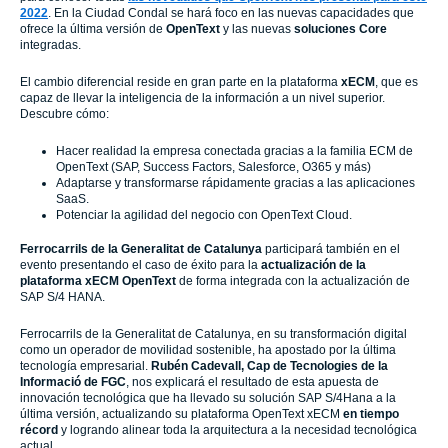
2022
. En la Ciudad Condal se hará foco en las nuevas capacidades que
ofrece la última versión de
OpenText
y las nuevas
soluciones Core
integradas.
El cambio diferencial reside en gran parte en la plataforma
xECM
, que es
capaz de llevar la inteligencia de la información a un nivel superior.
Descubre cómo:
Hacer realidad la empresa conectada gracias a la familia ECM de
OpenText (SAP, Success Factors, Salesforce, O365 y más)
Adaptarse y transformarse rápidamente gracias a las aplicaciones
SaaS.
Potenciar la agilidad del negocio con OpenText Cloud.
Ferrocarrils de la Generalitat de Catalunya
participará también en el
evento presentando el caso de éxito para la
actualización de la
plataforma xECM OpenText
de forma integrada con la actualización de
SAP S/4 HANA.
Ferrocarrils de la Generalitat de Catalunya, en su transformación digital
como un operador de movilidad sostenible, ha apostado por la última
tecnología empresarial.
Rubén Cadevall, Cap de Tecnologies de la
Informació de FGC
, nos explicará el resultado de esta apuesta de
innovación tecnológica que ha llevado su solución SAP S/4Hana a la
última versión, actualizando su plataforma OpenText xECM
en tiempo
récord
y logrando alinear toda la arquitectura a la necesidad tecnológica
actual.