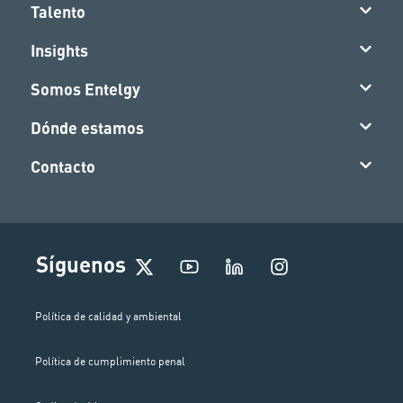
Talento
Insights
Somos Entelgy
Dónde estamos
Contacto
I
Síguenos
n
s
t
Política de calidad y ambiental
a
g
Política de cumplimiento penal
r
a