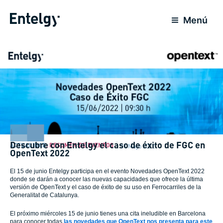
Ir
al
Menú
contenido
Descubre con Entelgy el caso de éxito de FGC en
ACTUALIDAD
,
RESUMEN DE EVENTOS
31 Mayo 2022
OpenText 2022
El 15 de junio Entelgy participa en el evento Novedades OpenText 2022
donde se darán a conocer las nuevas capacidades que ofrece la última
versión de OpenText y el caso de éxito de su uso en Ferrocarriles de la
Generalitat de Catalunya.
El próximo miércoles 15 de junio tienes una cita ineludible en Barcelona
para conocer todas
las novedades que OpenText nos presenta para este