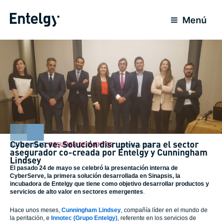
Ir
al
Menú
contenido
CyberServe: Solución disruptiva para el sector
ACTUALIDAD
,
RESUMEN DE EVENTOS
29 Mayo 2018
asegurador co-creada por Entelgy y Cunningham
Lindsey
El pasado 24 de mayo se celebró la presentación interna de
CyberServe, la primera solución desarrollada en Sinapsis, la
incubadora de Entelgy que tiene como objetivo desarrollar productos y
servicios de alto valor en sectores emergentes
.
Hace unos meses,
Cunningham Lindsey
, compañía líder en el mundo de
la peritación, e
Innotec (Grupo Entelgy)
, referente en los servicios de