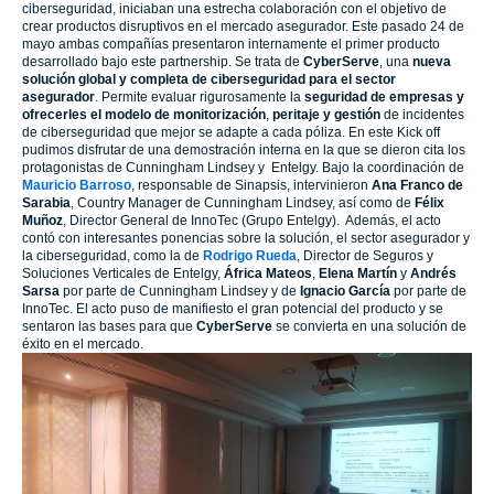
ciberseguridad, iniciaban una estrecha colaboración con el objetivo de
crear productos disruptivos en el mercado asegurador. Este pasado 24 de
mayo ambas compañías presentaron internamente el primer producto
desarrollado bajo este partnership. Se trata de
CyberServe
, una
nueva
solución global y completa de ciberseguridad para el sector
asegurador
. Permite evaluar rigurosamente la
seguridad de empresas y
ofrecerles el modelo de monitorización
,
peritaje y gestión
de incidentes
de ciberseguridad que mejor se adapte a cada póliza. En este Kick off
pudimos disfrutar de una demostración interna en la que se dieron cita los
protagonistas de Cunningham Lindsey y Entelgy. Bajo la coordinación de
Mauricio Barroso
, responsable de Sinapsis, intervinieron
Ana Franco de
Sarabia
, Country Manager de Cunningham Lindsey, así como de
Félix
Muñoz
, Director General de InnoTec (Grupo Entelgy). Además, el acto
contó con interesantes ponencias sobre la solución, el sector asegurador y
la ciberseguridad, como la de
Rodrigo Rueda
, Director de Seguros y
Soluciones Verticales de Entelgy,
África Mateos
,
Elena Martín
y
Andrés
Sarsa
por parte de Cunningham Lindsey y de
Ignacio García
por parte de
InnoTec. El acto puso de manifiesto el gran potencial del producto y se
sentaron las bases para que
CyberServe
se convierta en una solución de
éxito en el mercado.