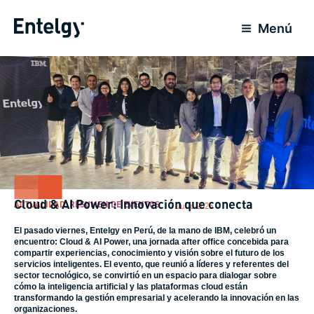
Ir
al
Menú
contenido
Cloud & AI Power: Innovación que conecta
ACTUALIDAD
,
RESUMEN DE EVENTOS
7 Julio 2025
El pasado viernes, Entelgy en Perú, de la mano de IBM, celebró un
encuentro: Cloud & AI Power, una jornada after office concebida para
compartir experiencias, conocimiento y visión sobre el futuro de los
servicios inteligentes. El evento, que reunió a líderes y referentes del
sector tecnológico, se convirtió en un espacio para dialogar sobre
cómo la inteligencia artificial y las plataformas cloud están
transformando la gestión empresarial y acelerando la innovación en las
organizaciones.