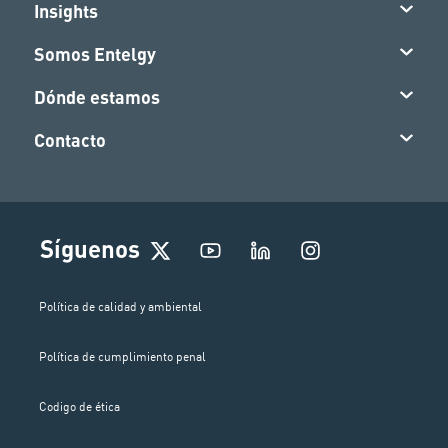
Insights
Somos Entelgy
Dónde estamos
Contacto
I
Síguenos
n
s
t
Política de calidad y ambiental
a
g
Política de cumplimiento penal
r
a
m
Codigo de ética