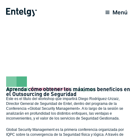
Ir
al
Menú
contenido
Aprenda cómo obtener los máximos beneficios en
ACTUALIDAD
,
RESUMEN DE EVENTOS
23 Mayo 2007
el Outsourcing de Seguridad
Este es el título del workshop que impartirá Diego Rodríguez-Urzaiz,
Director General de Seguridad de Entel, dentro del programa de la
Conferencia «Global Security Management». A lo largo de la sesión se
analizarán en profundidad los distintos enfoques, las ventajas e
inconvenientes, y el valor de los servicios de Seguridad Gestionada.
Global Security Management es la primera conferencia organizada por
IQPC sobre la convergencia de la Seguridad física y lógica. A través de