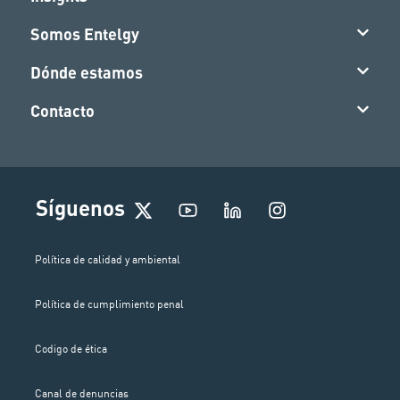
Somos Entelgy
Dónde estamos
Contacto
I
Síguenos
n
s
t
Política de calidad y ambiental
a
g
Política de cumplimiento penal
r
a
m
Codigo de ética
Canal de denuncias