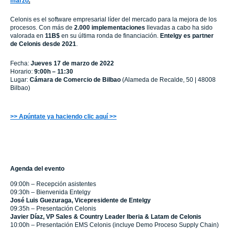
marzo
.
Celonis es el software empresarial líder del mercado para la mejora de los
procesos. Con más de
2.000 implementaciones
llevadas a cabo ha sido
valorada en
11B$
en su última ronda de financiación.
Entelgy es partner
de Celonis desde 2021
.
Fecha:
Jueves 17 de marzo de 2022
Horario:
9:00h – 11:30
Lugar:
Cámara de Comercio de Bilbao
(Alameda de Recalde, 50 | 48008
Bilbao)
>> Apúntate ya haciendo clic aquí >>
Agenda del evento
09:00h – Recepción asistentes
09:30h – Bienvenida Entelgy
José Luis Guezuraga, Vicepresidente de Entelgy
09:35h – Presentación Celonis
Javier Díaz, VP Sales & Country Leader Iberia & Latam de Celonis
10:00h – Presentación EMS Celonis (incluye Demo Proceso Supply Chain)