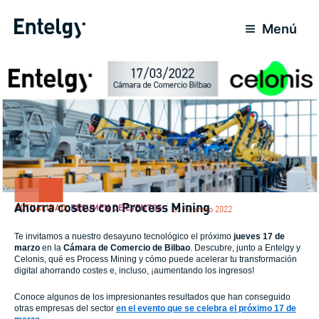
Ir
al
Menú
contenido
Ahorra costes con Process Mining
ACTUALIDAD
,
RESUMEN DE EVENTOS
23 Febrero 2022
Te invitamos a nuestro desayuno tecnológico el próximo
jueves 17 de
marzo
en la
Cámara de Comercio de Bilbao
. Descubre, junto a Entelgy y
Celonis, qué es Process Mining y cómo puede acelerar tu transformación
digital ahorrando costes e, incluso, ¡aumentando los ingresos!
Conoce algunos de los impresionantes resultados que han conseguido
otras empresas del sector
en el evento que se celebra el próximo 17 de