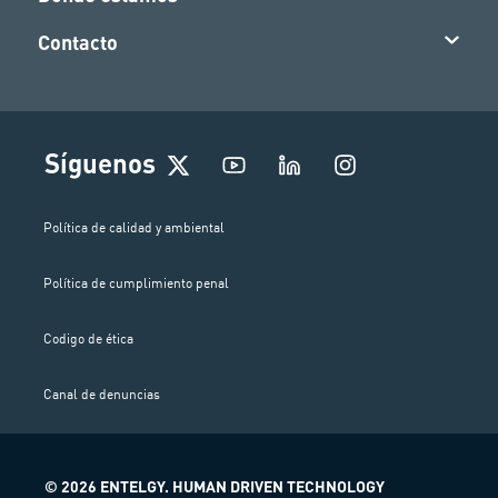
Contacto
I
Síguenos
n
s
t
Política de calidad y ambiental
a
g
Política de cumplimiento penal
r
a
m
Codigo de ética
Canal de denuncias
© 2026 ENTELGY. HUMAN DRIVEN TECHNOLOGY