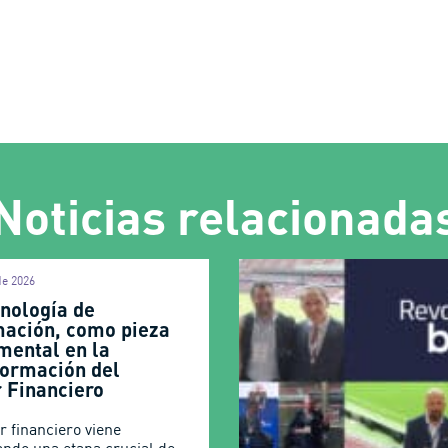
Noticias relacionada
 de 2026
cnología de
mación, como pieza
mental en la
formación del
r Financiero
r financiero viene