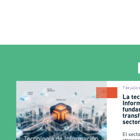
7 de julio
La te
Infor
funda
trans
secto
El secto