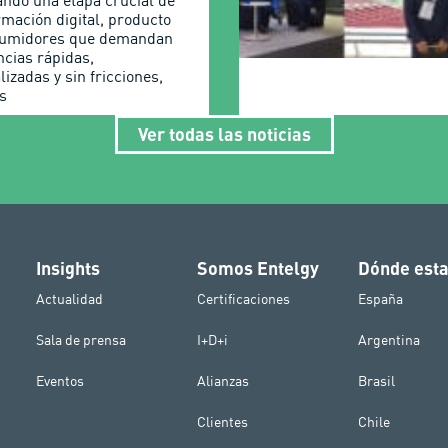
ando una etapa crucial de
rmación digital, producto
sumidores que demandan
ncias rápidas,
izadas y sin fricciones,
s
Ver todas las noticias
Insights
Somos Entelgy
Dónde est
Actualidad
Certificaciones
España
Sala de prensa
I+D+i
Argentina
Eventos
Alianzas
Brasil
Clientes
Chile