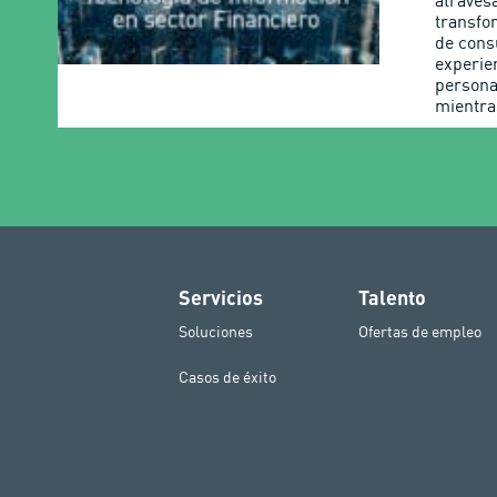
atraves
transfo
de con
experie
personal
mientra
Servicios
Talento
Soluciones
Ofertas de empleo
Casos de éxito