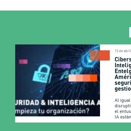
13 de abri
Ciber
Inteli
Entel
Améri
segur
gestio
Al igua
disrupt
el entu
IA está