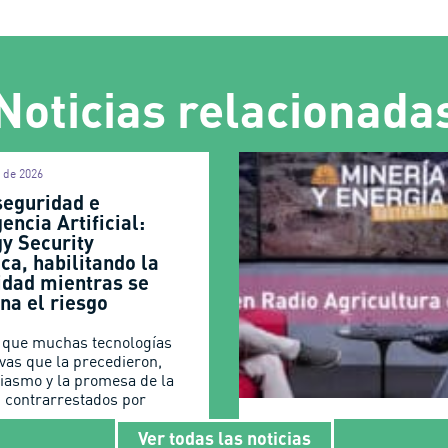
Noticias relacionada
l de 2026
seguridad e
gencia Artificial:
gy Security
ca, habilitando la
idad mientras se
na el riesgo
l que muchas tecnologías
ivas que la precedieron,
siasmo y la promesa de la
n contrarrestados por
Ver todas las noticias