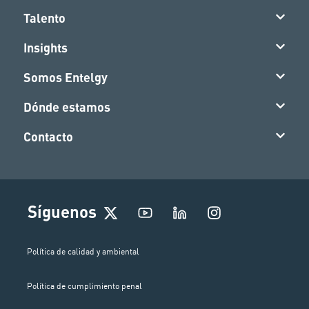
Talento
Insights
Somos Entelgy
Dónde estamos
Contacto
I
Síguenos
n
s
t
Política de calidad y ambiental
a
g
Política de cumplimiento penal
r
a