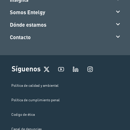
Somos Entelgy
Dónde estamos
Contacto
I
Síguenos
n
s
t
Política de calidad y ambiental
a
g
Política de cumplimiento penal
r
a
m
Codigo de ética
Canal de denuncias