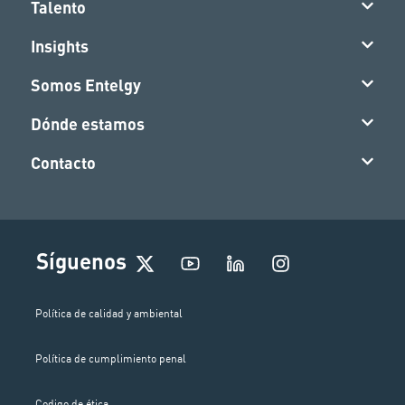
Talento
Insights
Somos Entelgy
Dónde estamos
Contacto
I
Síguenos
n
s
t
Política de calidad y ambiental
a
g
Política de cumplimiento penal
r
a
Codigo de ética