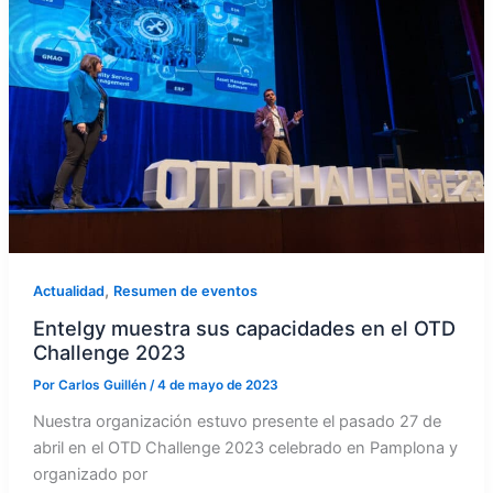
,
Actualidad
Resumen de eventos
Entelgy muestra sus capacidades en el OTD
Challenge 2023
Por
Carlos Guillén
/
4 de mayo de 2023
Nuestra organización estuvo presente el pasado 27 de
abril en el OTD Challenge 2023 celebrado en Pamplona y
organizado por