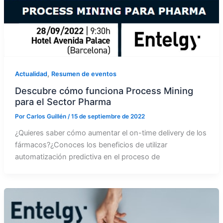
,
Actualidad
Resumen de eventos
Descubre cómo funciona Process Mining
para el Sector Pharma
Por
Carlos Guillén
/
15 de septiembre de 2022
¿Quieres saber cómo aumentar el on-time delivery de los
fármacos?¿Conoces los beneficios de utilizar
automatización predictiva en el proceso de