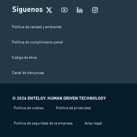
I
Síguenos
n
s
t
Política de calidad y ambiental
a
g
Política de cumplimiento penal
r
a
m
Codigo de ética
Canal de denuncias
© 2026 ENTELGY. HUMAN DRIVEN TECHNOLOGY
Política de cookies
Política de privacidad
Política de seguridad de la empresa
Aviso legal