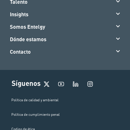
Talento
Insights
Somos Entelgy
Dónde estamos
Contacto
I
Síguenos
n
s
t
Política de calidad y ambiental
a
g
Política de cumplimiento penal
r
a
Codigo de ética