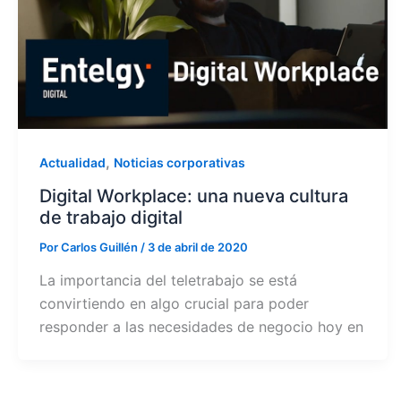
,
Actualidad
Noticias corporativas
Digital Workplace: una nueva cultura
de trabajo digital
Por
Carlos Guillén
/
3 de abril de 2020
La importancia del teletrabajo se está
convirtiendo en algo crucial para poder
responder a las necesidades de negocio hoy en