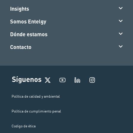
Insights
Somos Entelgy
Dónde estamos
Contacto
I
Síguenos
n
s
t
Política de calidad y ambiental
a
g
Política de cumplimiento penal
r
a
m
Codigo de ética